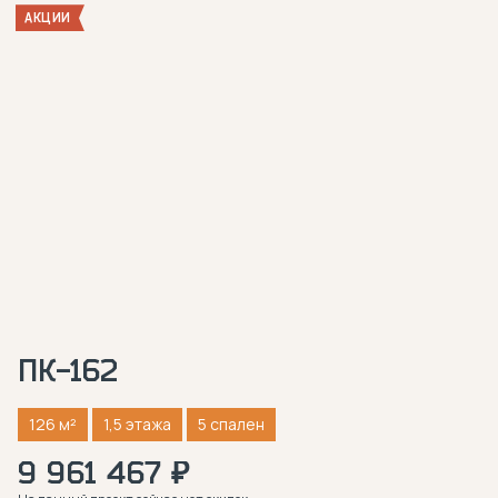
АКЦИИ
ПК-162
126 м²
1,5 этажа
5 спален
9 961 467 ₽