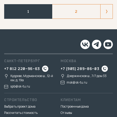
1
2
САНКТ-ПЕТЕРБУРГ
МОСКВА
+7 812 220-96-63
+7 (905) 289-86-03
Кудрово, Мурманское ш., 12-й
Дзержинское ш., 7/7 дом 33
км, д. 19a
msk@sk-tu.ru
spb@sk-tu.ru
СТРОИТЕЛЬСТВО
КЛИЕНТАМ
Выбрать проект дома
Построенные дома
Рассчитать стоимость
Отзывы