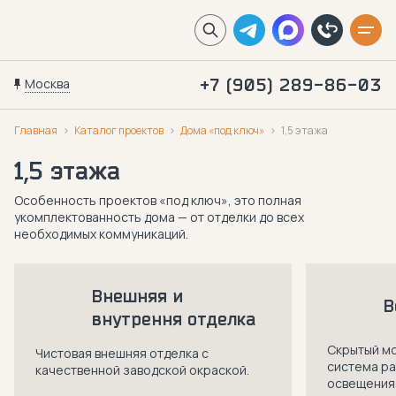
Москва
+7 (905) 289-86-03
Главная
Каталог проектов
Дома «под ключ»
1,5 этажа
1,5 этажа
Особенность проектов «под ключ», это полная
укомплектованность дома —
от отделки до всех
необходимых коммуникаций.
Внешняя и
В
внутрення отделка
Скрытый м
Чистовая внешняя отделка с
система р
качественной заводской окраской.
освещения