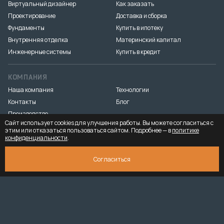
Виртуальный дизайнер
Как заказать
Проектирование
Доставка и сборка
Фундаменты
Купить в ипотеку
Внутренняя отделка
Материнский капитал
Инженерные системы
Купить в кредит
КОМПАНИЯ
Наша компания
Технологии
Контакты
Блог
Производство
Сайт использует cookies для улучшения работы. Вы можете согласиться с
этим или отказаться пользоваться сайтом. Подробнее — в
политике
конфиденциальности
.
Разработка и продвижение
«Медиа Маяк»
© 2026. ООО «Тёплый угол» — все права защищены
Юридическая
Согласиться
информация