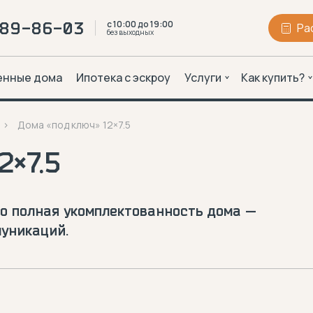
с 10:00 до 19:00
289-86-03
Ра
без выходных
енные дома
Ипотека с эскроу
Услуги
Как купить?
Дома «под ключ» 12×7.5
2×7.5
то полная укомплектованность дома —
муникаций.