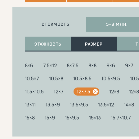
СТОИМОСТЬ
5-9 МЛН.
ЭТАЖНОСТЬ
РАЗМЕР
Т
8×6
7.5×12
8×7.5
8×8
9×6
9×7
10.5×7
10.5×8
10.5×8.5
10.5×9.5
10.
11.5×10.5
12×7
12×7.5
12×8
12×8
13×11
13.5×9
13.5×9.5
13.5×12
14×8
15×8
15×9
15×9.5
15×13
15.7×10.7