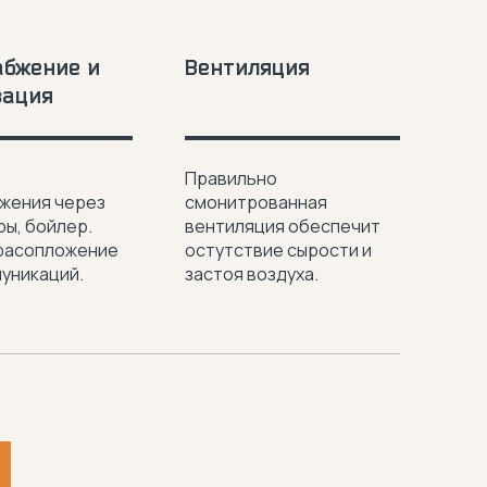
абжение и
Вентиляция
зация
Правильно
жения через
смонитрованная
ы, бойлер.
вентиляция обеспечит
расопложение
остутствие сырости и
муникаций.
застоя воздуха.