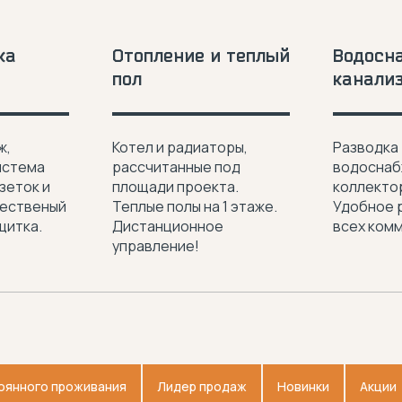
ка
Отопление и теплый
Водосн
пол
канали
ж,
Котел и радиаторы,
Разводка
истема
рассчитанные под
водоснаб
зеток и
площади проекта.
коллектор
чественый
Теплые полы на 1 этаже.
Удобное 
щитка.
Дистанционное
всех ком
управление!
оянного проживания
Лидер продаж
Новинки
Акции