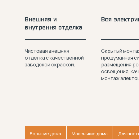
Внешняя и
Вся электри
внутрення отделка
Чистовая внешняя
Скрытый монта
отделка с качественной
продуманная с
заводской окраской.
размещения ро
освещения, ка
монтаж электо
Большие дома
Маленькие дома
Для пост