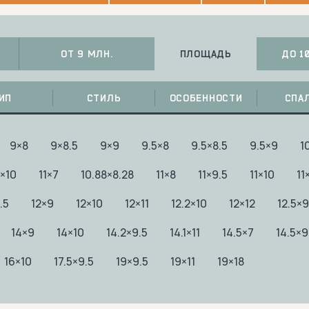
ПЛОЩАДЬ
ОТ 9 МЛН.
ДО 1
ИП
СТИЛЬ
ОСОБЕННОСТИ
СПА
9×8
9×8.5
9×9
9.5×8
9.5×8.5
9.5×9
1
5×10
11×7
10.88×8.28
11×8
11×9.5
11×10
11
.5
12×9
12×10
12×11
12.2×10
12×12
12.5×9
14×9
14×10
14.2×9.5
14.1×11
14.5×7
14.5×9
16×10
17.5×9.5
19×9.5
19×11
19×18