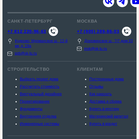
САНКТ-ПЕТЕРБУРГ
МОСКВА
+7 812 220-96-63
+7 (905) 289-86-03
Кудрово, Мурманское ш., 12-й
Дзержинское ш., 7/7 дом 33
км, д. 19a
msk@sk-tu.ru
spb@sk-tu.ru
СТРОИТЕЛЬСТВО
КЛИЕНТАМ
Выбрать проект дома
Построенные дома
Рассчитать стоимость
Отзывы
Виртуальный дизайнер
Как заказать
Проектирование
Доставка и сборка
Фундаменты
Купить в ипотеку
Внутренняя отделка
Материнский капитал
Инженерные системы
Купить в кредит