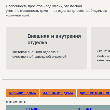
Особенность проектов «под ключ», это полная
укомплектованность дома —
от отделки до всех необходимых
коммуникаций.
Внешняя и внутрення
отделка
Скрытый
Чистовая внешняя отделка с
размеще
качественной заводской окраской.
качеств
БОЛЬШИЕ ДОМА
МАЛЕНЬКИЕ ДОМА
ДЛЯ ПОСТОЯННО
СТОИМОСТЬ
5-9 МЛН.
ОТ 9 МЛН.