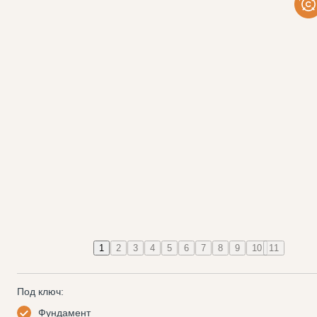
1
2
3
4
5
6
7
8
9
10
11
Под ключ:
Фундамент