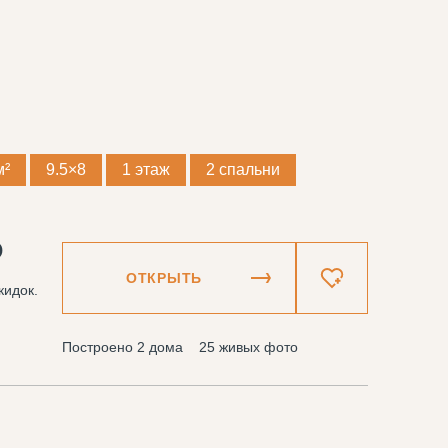
м²
9.5×8
1 этаж
2 спальни
₽
ОТКРЫТЬ
кидок.
Построено 2 дома
25 живых фото