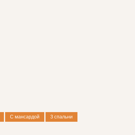
С мансардой
3 спальни