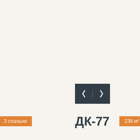
ДК-77
3 спальни
238 м²