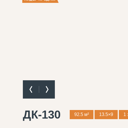
ДК-130
92.5 м²
13.5×9
1 