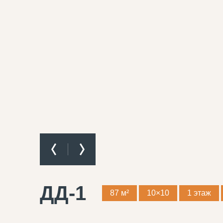
ДД-1
87 м²
10×10
1 этаж