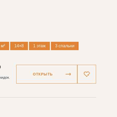
 м²
14×8
1 этаж
3 спальни
₽
ОТКРЫТЬ
кидок.