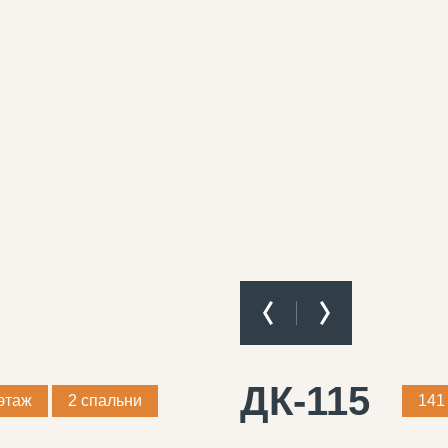
ДК-115
этаж
2 спальни
141