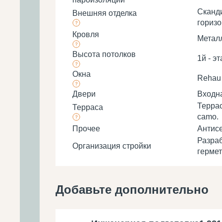
Сканди
Внешняя отделка
горизо
Кровля
Металл
Высота потолков
1й - эт
Окна
Rehau 
Двери
Входна
Террас
Терраса
camo.
Прочее
Антисе
Разраб
Организация стройки
гермет
Добавьте дополнительно