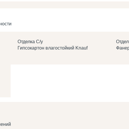
ности
Отделка С/у
Отдел
Гипсокартон влагостойкий Knauf
Фанер
шений