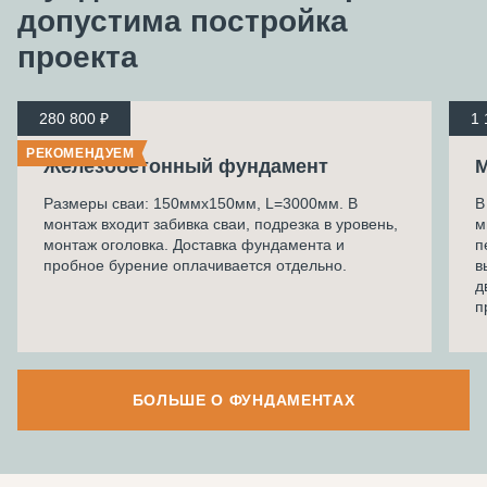
допустима
постройка
проекта
280 800 ₽
1 
РЕКОМЕНДУЕМ
Железобетонный фундамент
М
Размеры сваи: 150ммх150мм, L=3000мм. В
В
монтаж входит забивка сваи, подрезка в уровень,
м
монтаж оголовка. Доставка фундамента и
п
пробное бурение оплачивается отдельно.
в
д
п
БОЛЬШЕ О ФУНДАМЕНТАХ