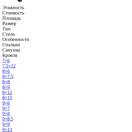
Этажность
Стоимость
Площадь
Размер
Тип
Стиль
Особенности
Спальни
Санузлы
Кровля
7×6
7.5×12
8×6
8×7.5
8×8
8×9
8×12
8×15
9×6
9×7
9×8
9×8.5
9×9
9×13