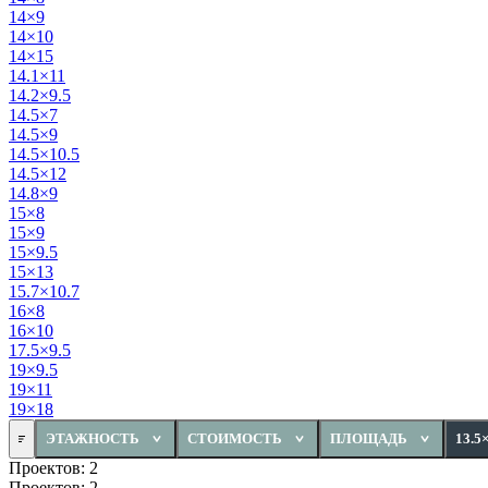
14×9
14×10
14×15
14.1×11
14.2×9.5
14.5×7
14.5×9
14.5×10.5
14.5×12
14.8×9
15×8
15×9
15×9.5
15×13
15.7×10.7
16×8
16×10
17.5×9.5
19×9.5
19×11
19×18
ЭТАЖНОСТЬ
СТОИМОСТЬ
ПЛОЩАДЬ
13.5
Проектов: 2
Проектов: 2