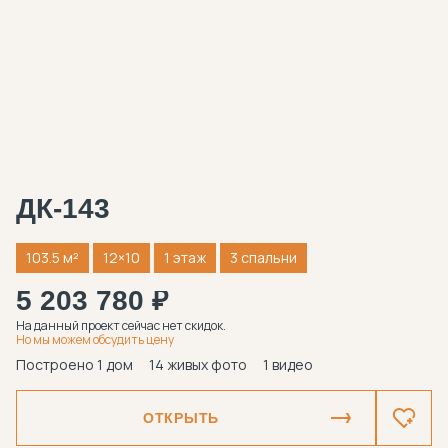
ДК-143
103.5 м²
12×10
1 этаж
3 спальни
5 203 780 ₽
На данный проект сейчас нет скидок.
Но мы можем обсудить цену
Построено 1 дом
14 живых фото
1 видео
ОТКРЫТЬ