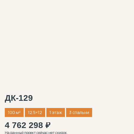
ДК-129
100 м²
12.5×12
1 этаж
3 спальни
4 762 298 ₽
На данный проект сейчас нет скидок.