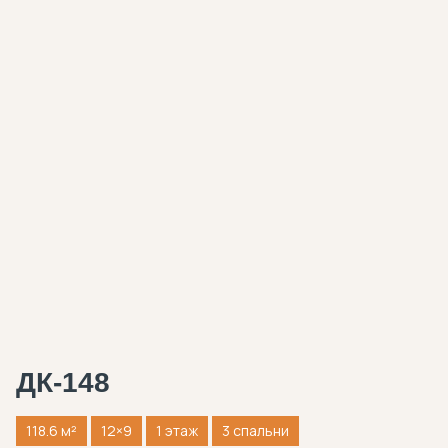
ДК-148
118.6 м²
12×9
1 этаж
3 спальни