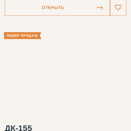
ОТКРЫТЬ
ЛИДЕР ПРОДАЖ
ДК-155