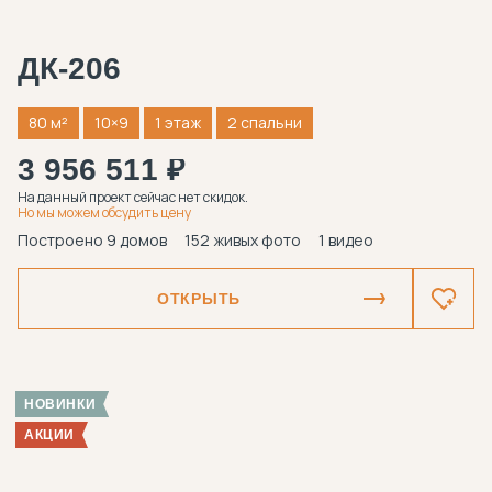
ДК-206
80 м²
10×9
1 этаж
2 спальни
3 956 511 ₽
На данный проект сейчас нет скидок.
Но мы можем обсудить цену
Построено 9 домов
152 живых фото
1 видео
ОТКРЫТЬ
НОВИНКИ
АКЦИИ