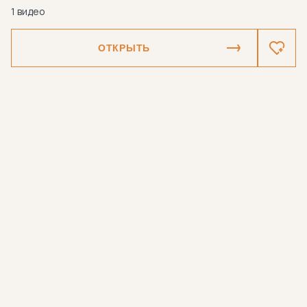
1 видео
ОТКРЫТЬ