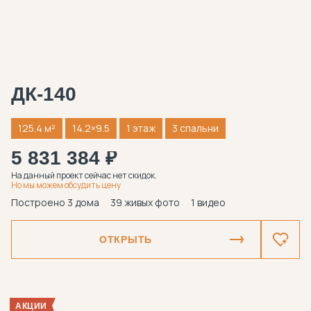
ДК-140
125.4 м²
14.2×9.5
1 этаж
3 спальни
5 831 384 ₽
На данный проект сейчас нет скидок.
Но мы можем обсудить цену
Построено 3 дома
39 живых фото
1 видео
ОТКРЫТЬ
АКЦИИ