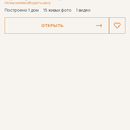
Но мы можем обсудить цену
Построено 1 дом
15 живых фото
1 видео
ОТКРЫТЬ