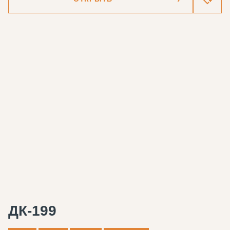
ДК-199