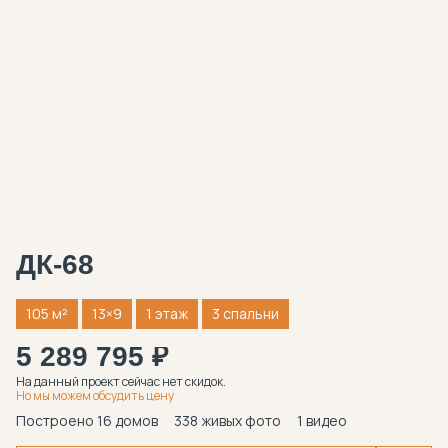
ДК-68
105 м²
13×9
1 этаж
3 спальни
5 289 795 ₽
На данный проект сейчас нет скидок.
Но мы можем обсудить цену
Построено 16 домов
338 живых фото
1 видео