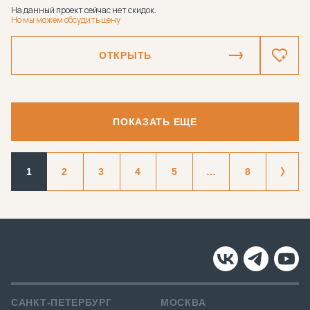
На данный проект сейчас нет скидок.
Но мы можем обсудить цену
ОТКРЫТЬ
ПОКАЗАТЬ ЕЩЕ
1
2
3
4
5
…
8
САНКТ-ПЕТЕРБУРГ
МОСКВА