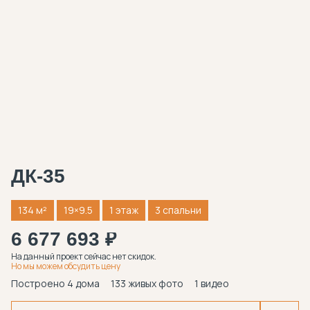
ДК-35
134 м²
19×9.5
1 этаж
3 спальни
6 677 693 ₽
На данный проект сейчас нет скидок.
Но мы можем обсудить цену
Построено 4 дома
133 живых фото
1 видео