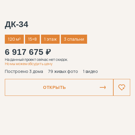
ДК-34
120 м²
15×8
1 этаж
3 спальни
6 917 675 ₽
На данный проект сейчас нет скидок.
Но мы можем обсудить цену
Построено 3 дома
79 живых фото
1 видео
ОТКРЫТЬ