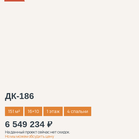
ДК-186
151 м²
16×10
1 этаж
4 спальни
6 549 234 ₽
На данный проект сейчас нет скидок.
Но мы можем обсудить цену