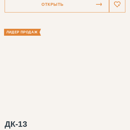
ОТКРЫТЬ
ЛИДЕР ПРОДАЖ
ДК-13