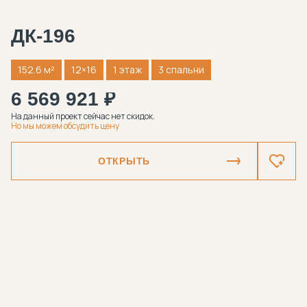
ДК-196
152.6 м²
12×16
1 этаж
3 спальни
6 569 921 ₽
На данный проект сейчас нет скидок.
Но мы можем обсудить цену
ОТКРЫТЬ