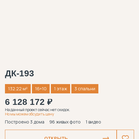
ДК-193
132.22 м²
16×10
1 этаж
3 спальни
6 128 172 ₽
На данный проект сейчас нет скидок.
Но мы можем обсудить цену
Построено 3 дома
96 живых фото
1 видео
ОТКРЫТЬ