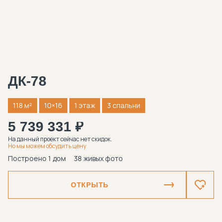
ДК-78
118 м²
10×16
1 этаж
3 спальни
5 739 331 ₽
На данный проект сейчас нет скидок.
Но мы можем обсудить цену
Построено 1 дом
38 живых фото
ОТКРЫТЬ