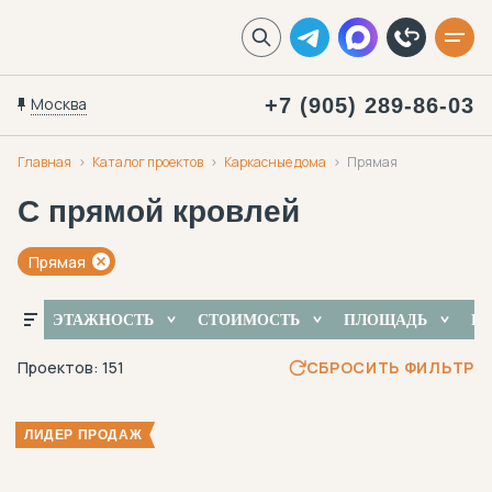
Москва
+7 (905) 289-86-03
Главная
Каталог проектов
Каркасные дома
Прямая
С прямой кровлей
Прямая
ЭТАЖНОСТЬ
СТОИМОСТЬ
ПЛОЩАДЬ
РА
Проектов: 151
СБРОСИТЬ ФИЛЬТР
ЛИДЕР ПРОДАЖ