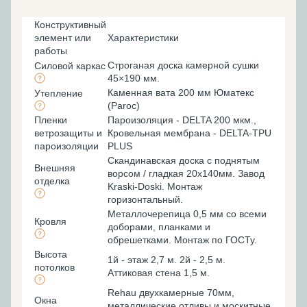
Конструктивный
элемент или
Характеристики
работы
Строганая доска камерной сушки
Силовой каркас
45×190 мм.
Каменная вата 200 мм Юматекс
Утепление
(Paroc)
Пленки
Пароизоляция - DELTA 200 мкм.,
ветрозащиты и
Кровельная мембрана - DELTA-TPU
пароизоляции
PLUS
Скандинавская доска с поднятым
Внешняя
ворсом / гладкая 20х140мм. Завод
отделка
Kraski-Doski. Монтаж
горизонтальный.
Металлочерепица 0,5 мм со всеми
Кровля
доборами, планками и
обрешетками. Монтаж по ГОСТу.
Высота
1й - этаж 2,7 м. 2й - 2,5 м.
потолков
Аттиковая стена 1,5 м.
Rehau двухкамерные 70мм,
Окна
металлические отливы и москитные