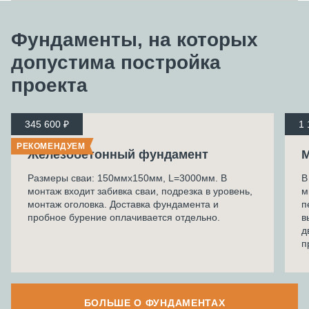
Фундаменты, на которых
допустима
постройка
проекта
345 600 ₽
1 
РЕКОМЕНДУЕМ
Железобетонный фундамент
М
Размеры сваи: 150ммх150мм, L=3000мм. В
В
монтаж входит забивка сваи, подрезка в уровень,
м
монтаж оголовка. Доставка фундамента и
п
пробное бурение оплачивается отдельно.
в
д
п
БОЛЬШЕ О ФУНДАМЕНТАХ