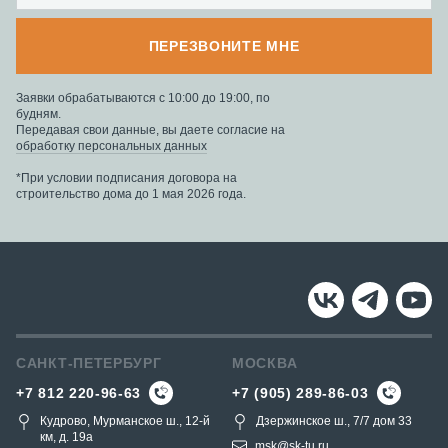
ПЕРЕЗВОНИТЕ МНЕ
Заявки обрабатываются с 10:00 до 19:00, по
будням.
Передавая свои данные, вы даете согласие на
обработку персональных данных
*При условии подписания договора на
строительство дома до 1 мая 2026 года.
САНКТ-ПЕТЕРБУРГ
МОСКВА
+7 812 220-96-63
+7 (905) 289-86-03
Кудрово, Мурманское ш., 12-й
Дзержинское ш., 7/7 дом 33
км, д. 19a
msk@sk-tu.ru