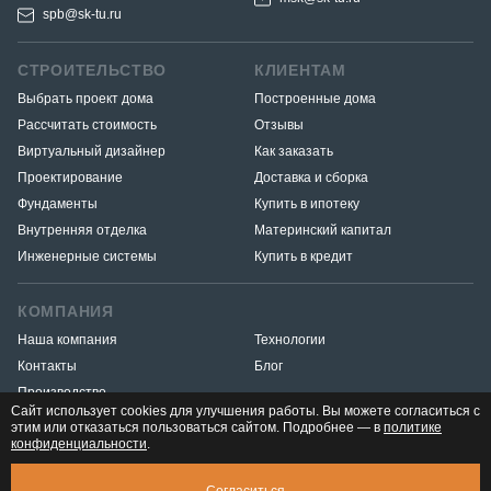
spb@sk-tu.ru
СТРОИТЕЛЬСТВО
КЛИЕНТАМ
Выбрать проект дома
Построенные дома
Рассчитать стоимость
Отзывы
Виртуальный дизайнер
Как заказать
Проектирование
Доставка и сборка
Фундаменты
Купить в ипотеку
Внутренняя отделка
Материнский капитал
Инженерные системы
Купить в кредит
КОМПАНИЯ
Наша компания
Технологии
Контакты
Блог
Производство
Сайт использует cookies для улучшения работы. Вы можете согласиться с
этим или отказаться пользоваться сайтом. Подробнее — в
политике
конфиденциальности
.
Разработка и продвижение
«Медиа Маяк»
© 2026. ООО «Тёплый угол» — все права защищены
Юридическая
СКАЧАТЬ ПРЕЗЕНТАЦИЮ
5 289 795 ₽
Согласиться