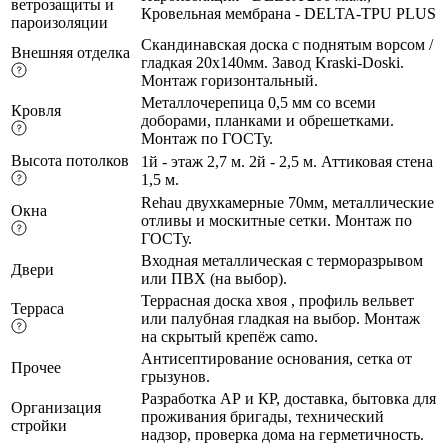
ветрозащиты и
Кровельная мембрана - DELTA-TPU PLUS
пароизоляции
Скандинавская доска с поднятым ворсом /
Внешняя отделка
гладкая 20х140мм. Завод Kraski-Doski.
Монтаж горизонтальный.
Металлочерепица 0,5 мм со всеми
Кровля
доборами, планками и обрешетками.
Монтаж по ГОСТу.
Высота потолков
1й - этаж 2,7 м. 2й - 2,5 м. Аттиковая стена
1,5 м.
Rehau двухкамерные 70мм, металлические
Окна
отливы и москитные сетки. Монтаж по
ГОСТу.
Входная металлическая с терморазрывом
Двери
или ПВХ (на выбор).
Террасная доска хвоя , профиль вельвет
Терраса
или палубная гладкая на выбор. Монтаж
на скрытый крепёж camo.
Антисептирование основания, cетка от
Прочее
грызунов.
Разработка АР и КР, доставка, бытовка для
Организация
проживания бригады, технический
стройки
надзор, проверка дома на герметичность.