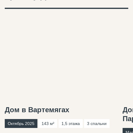
Дом в Вартемягах
До
Па
Октябрь 2025
143 м²
1,5 этажа
3 спальни
Мар