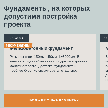
Фундаменты, на которых
допустима
постройка
проекта
302 400 ₽
90
РЕКОМЕНДУЕМ
Железобетонный фундамент
М
Размеры сваи: 150ммх150мм, L=3000мм. В
В
монтаж входит забивка сваи, подрезка в уровень,
м
монтаж оголовка. Доставка фундамента и
п
пробное бурение оплачивается отдельно.
в
д
п
БОЛЬШЕ О ФУНДАМЕНТАХ