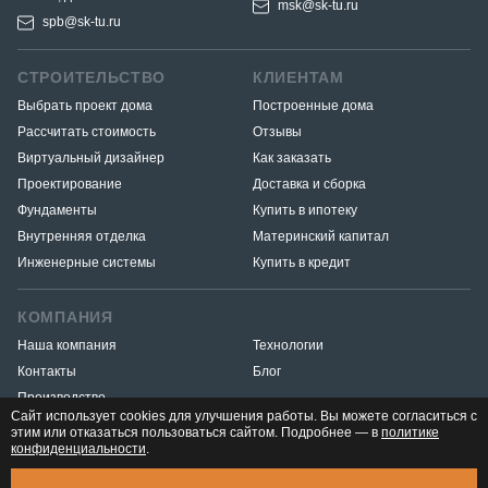
msk@sk-tu.ru
spb@sk-tu.ru
СТРОИТЕЛЬСТВО
КЛИЕНТАМ
Выбрать проект дома
Построенные дома
Рассчитать стоимость
Отзывы
Виртуальный дизайнер
Как заказать
Проектирование
Доставка и сборка
Фундаменты
Купить в ипотеку
Внутренняя отделка
Материнский капитал
Инженерные системы
Купить в кредит
КОМПАНИЯ
Наша компания
Технологии
Контакты
Блог
Производство
Сайт использует cookies для улучшения работы. Вы можете согласиться с
этим или отказаться пользоваться сайтом. Подробнее — в
политике
конфиденциальности
.
Разработка и продвижение
«Медиа Маяк»
© 2026. ООО «Тёплый угол» — все права защищены
Юридическая