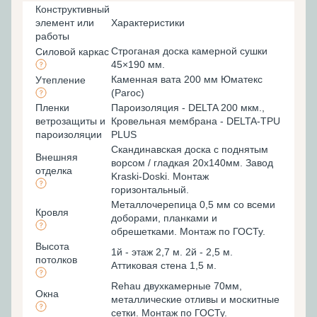
Конструктивный
элемент или
Характеристики
работы
Строганая доска камерной сушки
Силовой каркас
45×190 мм.
Каменная вата 200 мм Юматекс
Утепление
(Paroc)
Пленки
Пароизоляция - DELTA 200 мкм.,
ветрозащиты и
Кровельная мембрана - DELTA-TPU
пароизоляции
PLUS
Скандинавская доска с поднятым
Внешняя
ворсом / гладкая 20х140мм. Завод
отделка
Kraski-Doski. Монтаж
горизонтальный.
Металлочерепица 0,5 мм со всеми
Кровля
доборами, планками и
обрешетками. Монтаж по ГОСТу.
Высота
1й - этаж 2,7 м. 2й - 2,5 м.
потолков
Аттиковая стена 1,5 м.
Rehau двухкамерные 70мм,
Окна
металлические отливы и москитные
сетки. Монтаж по ГОСТу.