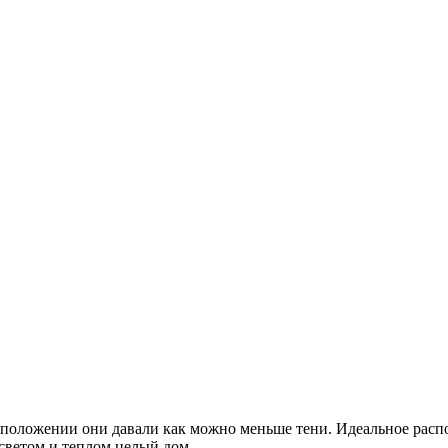
сположении они давали как можно меньше тени. Идеальное распо
 светом и теплом целый дом.