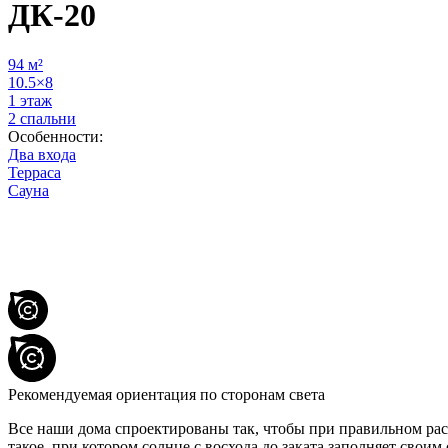
ДК-20
94 м²
10.5×8
1 этаж
2 спальни
Особенности:
Два входа
Терраса
Сауна
Рекомендуемая ориентация по сторонам света
Все наши дома спроектированы так, чтобы при правильном ра
такое, при котором солнце с восхода до заката заполняет своим