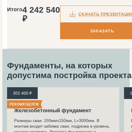
4 242 540
Итого
СКАЧАТЬ ПРЕЗЕНТАЦИ
₽
ЗАКАЗАТЬ
Фундаменты, на которых
допустима
постройка проекта
302 400 ₽
1
РЕКОМЕНДУЕМ
Железобетонный фундамент
Размеры сваи: 150ммх150мм, L=3000мм. В
монтаж входит забивка сваи, подрезка в уровень,
монтаж оголовка. Доставка фундамента и