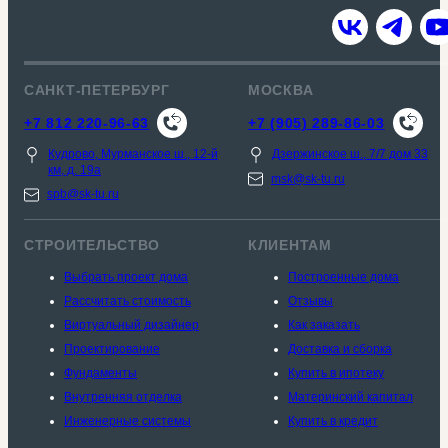
САНКТ-ПЕТЕРБУРГ
МОСКВА
+7 812 220-96-63
+7 (905) 289-86-03
Кудрово, Мурманское ш., 12-й
Дзержинское ш., 7/7 дом 33
км, д. 19a
msk@sk-tu.ru
spb@sk-tu.ru
СТРОИТЕЛЬСТВО
КЛИЕНТАМ
Выбрать проект дома
Построенные дома
Рассчитать стоимость
Отзывы
Виртуальный дизайнер
Как заказать
Проектирование
Доставка и сборка
Фундаменты
Купить в ипотеку
Внутренняя отделка
Материнский капитал
Инженерные системы
Купить в кредит