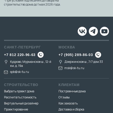
*При условии подписания договора на
строительство дома до 1 мая 2026 года.
САНКТ-ПЕТЕРБУРГ
МОСКВА
+7 812 220-96-63
+7 (905) 289-86-03
Кудрово, Мурманское ш., 12-й
Дзержинское ш., 7/7 дом 33
км, д. 19a
msk@sk-tu.ru
spb@sk-tu.ru
СТРОИТЕЛЬСТВО
КЛИЕНТАМ
Выбрать проект дома
Построенные дома
Рассчитать стоимость
Отзывы
Виртуальный дизайнер
Как заказать
Проектирование
Доставка и сборка