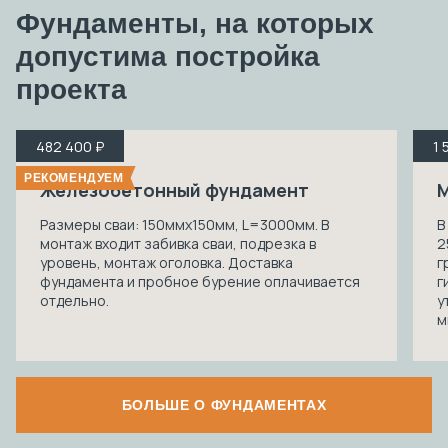
Фундаменты, на которых
допустима
постройка
проекта
482 400 ₽
1 
РЕКОМЕНДУЕМ
Железобетонный фундамент
М
Размеры сваи: 150ммх150мм, L=3000мм. В
В
монтаж входит забивка сваи, подрезка в
2
уровень, монтаж оголовка. Доставка
г
фундамента и пробное бурение оплачивается
г
отдельно.
у
м
БОЛЬШЕ О ФУНДАМЕНТАХ