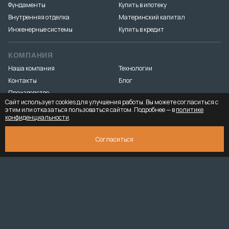
Фундаменты
Купить в ипотеку
Внутренняя отделка
Материнский капитал
Инженерные системы
Купить в кредит
КОМПАНИЯ
Наша компания
Технологии
Контакты
Блог
Производство
Сайт использует cookies для улучшения работы. Вы можете согласиться с
этим или отказаться пользоваться сайтом. Подробнее — в
политике
конфиденциальности
.
Разработка и продвижение
«Медиа Маяк»
© 2026. ООО «Тёплый угол» — все права защищены
Юридическая
СКАЧАТЬ ПРЕЗЕНТАЦИЮ
6 459 443 ₽
Согласиться
информация