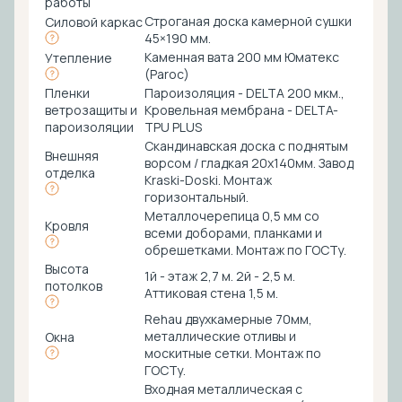
работы
Строганая доска камерной сушки
Силовой каркас
45×190 мм.
Каменная вата 200 мм Юматекс
Утепление
(Paroc)
Пленки
Пароизоляция - DELTA 200 мкм.,
ветрозащиты и
Кровельная мембрана - DELTA-
пароизоляции
TPU PLUS
Скандинавская доска с поднятым
Внешняя
ворсом / гладкая 20х140мм. Завод
отделка
Kraski-Doski. Монтаж
горизонтальный.
Металлочерепица 0,5 мм со
Кровля
всеми доборами, планками и
обрешетками. Монтаж по ГОСТу.
Высота
1й - этаж 2,7 м. 2й - 2,5 м.
потолков
Аттиковая стена 1,5 м.
Rehau двухкамерные 70мм,
металлические отливы и
Окна
москитные сетки. Монтаж по
ГОСТу.
Входная металлическая с