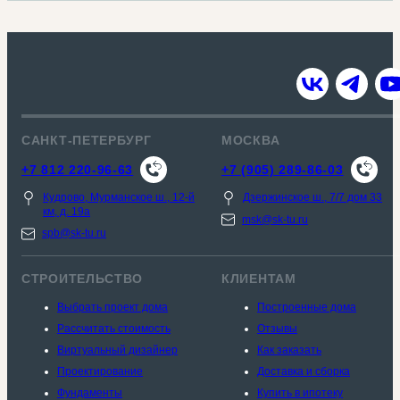
САНКТ-ПЕТЕРБУРГ
МОСКВА
+7 812 220-96-63
+7 (905) 289-86-03
Кудрово, Мурманское ш., 12-й
Дзержинское ш., 7/7 дом 33
км, д. 19a
msk@sk-tu.ru
spb@sk-tu.ru
СТРОИТЕЛЬСТВО
КЛИЕНТАМ
Выбрать проект дома
Построенные дома
Рассчитать стоимость
Отзывы
Виртуальный дизайнер
Как заказать
Проектирование
Доставка и сборка
Фундаменты
Купить в ипотеку