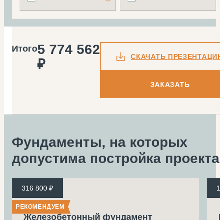
5 774 562
Итого
СКАЧАТЬ ПРЕЗЕНТАЦИ
₽
ЗАКАЗАТЬ
Фундаменты, на которых
допустима
постройка проекта
316 800 ₽
1
РЕКОМЕНДУЕМ
Железобетонный фундамент