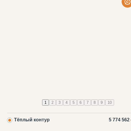
1
2
3
4
5
6
7
8
9
10
Тёплый контур
5 774 562