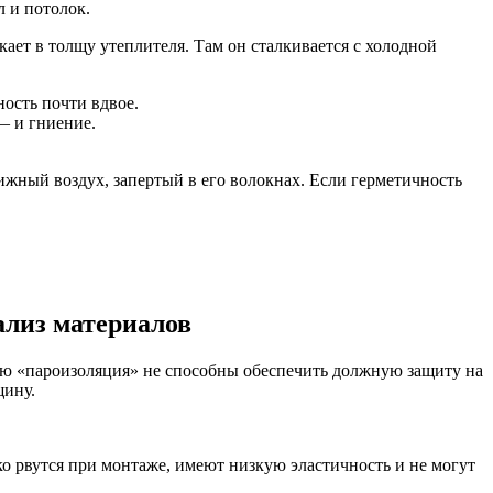
 и потолок.
кает в толщу утеплителя. Там он сталкивается с холодной
ость почти вдвое.
— и гниение.
вижный воздух, запертый в его волокнах. Если герметичность
ализ материалов
ью «пароизоляция» не способны обеспечить должную защиту на
щину.
ко рвутся при монтаже, имеют низкую эластичность и не могут