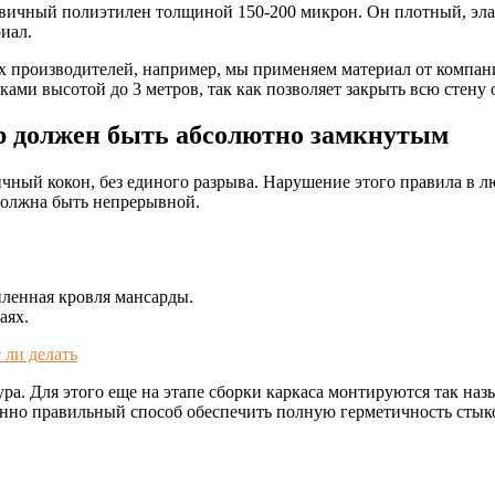
вичный полиэтилен толщиной 150-200 микрон. Он плотный, эл
иал.
 производителей, например, мы применяем материал от компани
лками высотой до 3 метров, так как позволяет закрыть всю стену
ур должен быть абсолютно замкнутым
чный кокон, без единого разрыва. Нарушение этого правила в л
должна быть непрерывной.
ленная кровля мансарды.
аях.
 ли делать
а. Для этого еще на этапе сборки каркаса монтируются так наз
енно правильный способ обеспечить полную герметичность стык