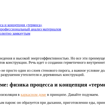
са и концепция «термоса»
профессиональный анализ материалов
солютно замкнутым
ведения и высокой энергоэффективностью. Но все эти преимущес
ов конструкции. Речь идет о создании герметичного внутреннег
е просто один из слоев стенового пирога, а важное условие дол
 разрушения утеплителя и деревянных конструкций.
ме: физика процесса и концепция «терм
роизоляция в
каркасном доме
в принципе. Давайте подумаем.
ым паром: он образуется при дыхании, приготовлении еды, прин