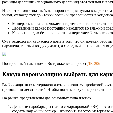
разницы давлений (парциального давления) этот теплый и вла
Итак, ответ однозначный: да, пароизоляция нужна в каркасном 
зоной, охлаждается до «точки росы» и превращается в конденса
Минеральная вата намокает и теряет свои теплоизоляцио
Деревянный каркас постоянно находится во влажной сред
Каркасный дом без пароизоляции перестает быть энерго
Суть технологии каркасного дома в том, что он должен работат
нарушена, теплый воздух уходит, а холодный — проникает вну
Построенный нами дом в Воздвиженске, проект
ДК-206
Какую пароизоляцию выбрать для карк
Выбор защитных материалов часто становится проблемой из-з
протяжении десятилетий. Чтобы понять, какую пароизоляцию вы
На рынке представлены два основных типа пленок:
Дешевые паробарьеры (часто с маркировкой «B») — это т
создать надежный барьер. Экономить на этом материале