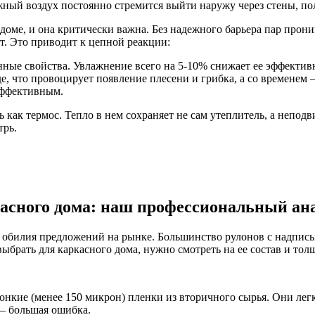
жный воздух постоянно стремится выйти наружу через стены, пол
доме, и она критически важна. Без надежного барьера пар прони
т. Это приводит к цепной реакции:
нные свойства. Увлажнение всего на 5-10% снижает ее эффективн
е, что провоцирует появление плесени и грибка, а со временем 
эффективным.
ь как термос. Тепло в нем сохраняет не сам утеплитель, а непод
трь.
асного дома: наш профессиональный ан
а обилия предложений на рынке. Большинство рулонов с надпис
брать для каркасного дома, нужно смотреть на ее состав и тол
онкие (менее 150 микрон) пленки из вторичного сырья. Они лег
 — большая ошибка.