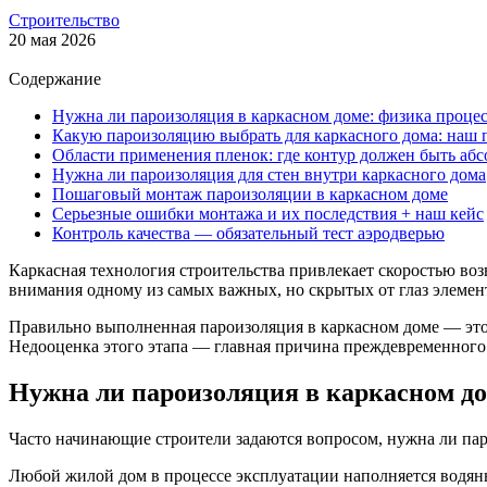
Строительство
20 мая 2026
Содержание
Нужна ли пароизоляция в каркасном доме: физика процес
Какую пароизоляцию выбрать для каркасного дома: наш 
Области применения пленок: где контур должен быть аб
Нужна ли пароизоляция для стен внутри каркасного дома
Пошаговый монтаж пароизоляции в каркасном доме
Серьезные ошибки монтажа и их последствия + наш кейс
Контроль качества — обязательный тест аэродверью
Каркасная технология строительства привлекает скоростью воз
внимания одному из самых важных, но скрытых от глаз элемент
Правильно выполненная пароизоляция в каркасном доме — это н
Недооценка этого этапа — главная причина преждевременного
Нужна ли пароизоляция в каркасном до
Часто начинающие строители задаются вопросом, нужна ли па
Любой жилой дом в процессе эксплуатации наполняется водян