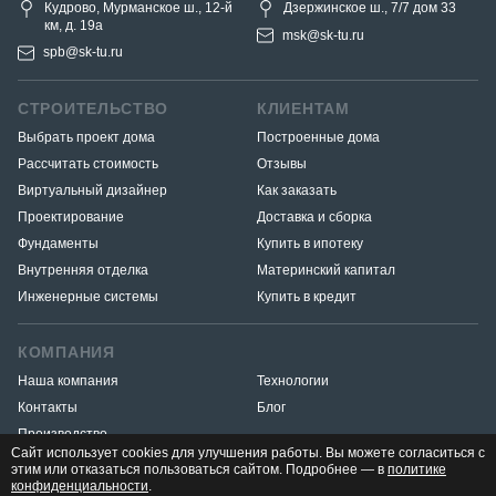
Кудрово, Мурманское ш., 12-й
Дзержинское ш., 7/7 дом 33
км, д. 19a
msk@sk-tu.ru
spb@sk-tu.ru
СТРОИТЕЛЬСТВО
КЛИЕНТАМ
Выбрать проект дома
Построенные дома
Рассчитать стоимость
Отзывы
Виртуальный дизайнер
Как заказать
Проектирование
Доставка и сборка
Фундаменты
Купить в ипотеку
Внутренняя отделка
Материнский капитал
Инженерные системы
Купить в кредит
КОМПАНИЯ
Наша компания
Технологии
Контакты
Блог
Производство
Сайт использует cookies для улучшения работы. Вы можете согласиться с
этим или отказаться пользоваться сайтом. Подробнее — в
политике
конфиденциальности
.
Разработка и продвижение
«Медиа Маяк»