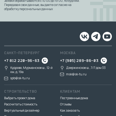
Заявки обрабатываются с 10:00 до 19:00, по будням.
Передавая свои данные, вы даете согласие на
обработку персональных данных
САНКТ-ПЕТЕРБУРГ
МОСКВА
+7 812 220-96-63
+7 (905) 289-86-03
Кудрово, Мурманское ш., 12-й
Дзержинское ш., 7/7 дом 33
км, д. 19a
msk@sk-tu.ru
spb@sk-tu.ru
СТРОИТЕЛЬСТВО
КЛИЕНТАМ
Выбрать проект дома
Построенные дома
Рассчитать стоимость
Отзывы
Виртуальный дизайнер
Как заказать