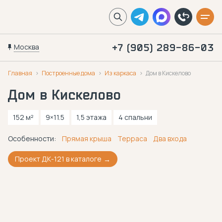
Москва
+7 (905) 289-86-03
Главная
Построенные дома
Из каркаса
Дом в Кискелово
Дом в Кискелово
152 м²
9×11.5
1,5 этажа
4 спальни
Особенности:
Прямая крыша
Терраса
Два входа
Проект ДК-121 в каталоге