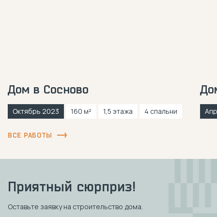
Дом в Сосново
До
Октябрь 2023
160 м²
1,5 этажа
4 спальни
Апр
ВСЕ РАБОТЫ
Приятный сюрприз!
Оставьте заявку на строительство дома.