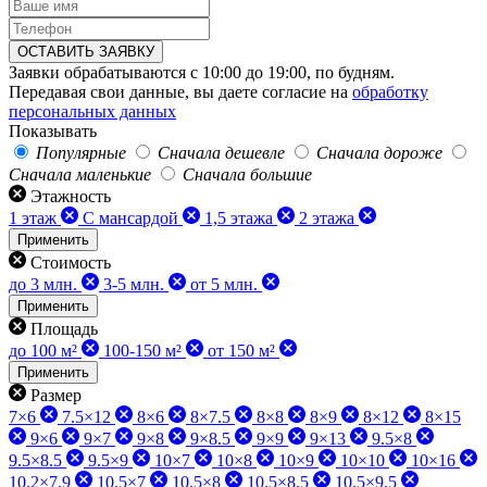
ОСТАВИТЬ ЗАЯВКУ
Заявки обрабатываются с 10:00 до 19:00, по будням.
Передавая свои данные, вы даете согласие на
обработку
персональных данных
Показывать
Популярные
Сначала дешевле
Сначала дороже
Сначала маленькие
Сначала большие
Этажность
1 этаж
С мансардой
1,5 этажа
2 этажа
Применить
Стоимость
до 3 млн.
3-5 млн.
от 5 млн.
Применить
Площадь
до 100 м²
100-150 м²
от 150 м²
Применить
Размер
7×6
7.5×12
8×6
8×7.5
8×8
8×9
8×12
8×15
9×6
9×7
9×8
9×8.5
9×9
9×13
9.5×8
9.5×8.5
9.5×9
10×7
10×8
10×9
10×10
10×16
10.2×7.9
10.5×7
10.5×8
10.5×8.5
10.5×9.5