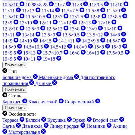
10.5×10
10.88×8.28
11×7
11×8
11×9.5
11×10
11×11
11×13
11×14
11.5×7.5
11.5×8
11.5×9
11.5×10
11.5×10.5
12×7
12×7.5
12×8
12×8.5
12×9
12×10
12×11
12×12
12×13
12×16
12.2×10
12.5×9
12.5×12
13×8
13×9
13×10
13×11
13×14
13.5×9
13.5×9.5
13.5×12
14×8
14×9
14×10
14×15
14.1×11
14.2×9.5
14.5×7
14.5×9
14.5×10.5
14.5×12
14.8×9
15×8
15×9
15×9.5
15×13
15.7×10.7
16×8
16×10
17.5×9.5
19×9.5
19×11
19×18
Применить
Тип
Большие дома
Маленькие дома
Для постоянного
проживания
Дачные
Применить
Стиль
Барнхаус
Классический
Современный
Применить
Особенности
Терраса
Балкон
Кукушка
Эркер
Второй свет
Сауна
Два входа
Лидер продаж
Новинки
Акции
Мастерспальня