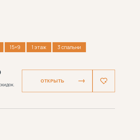
15×9
1 этаж
3 спальни
₽
ОТКРЫТЬ
скидок.