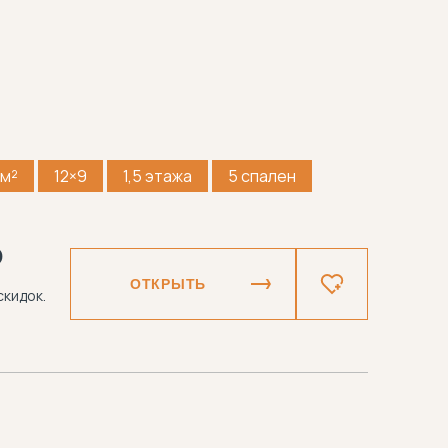
 м²
12×9
1,5 этажа
5 спален
₽
ОТКРЫТЬ
скидок.