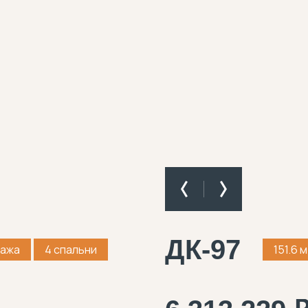
ДК-97
тажа
4 спальни
151.6 м