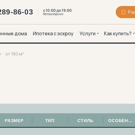
289-86-03
с 10:00 до 19:00
Ра
без выходных
енные дома
Ипотека с эскроу
Услуги
Как купить?
от 150 м²
РАЗМЕР
ТИП
СТИЛЬ
ОСОБЕННОСТИ