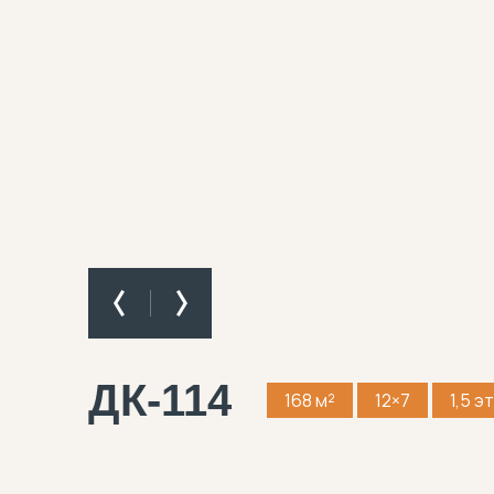
ДК-114
168 м²
12×7
1,5 э