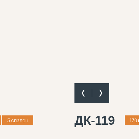
ДК-119
5 спален
170 