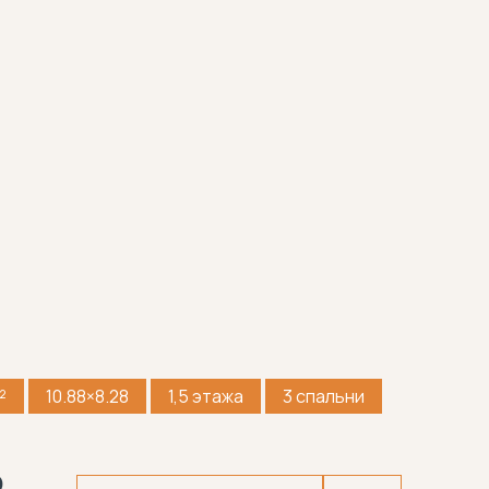
²
10.88×8.28
1,5 этажа
3 спальни