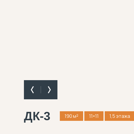
ДК-3
190 м²
11×11
1,5 этажа