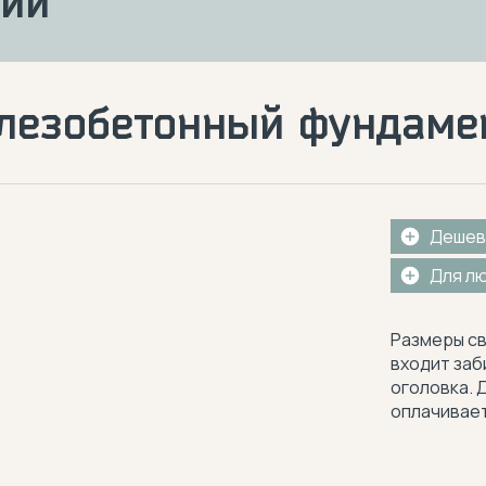
ции
лезобетонный фундаме
Дешев
Для л
Размеры св
входит заб
оголовка. 
оплачивает