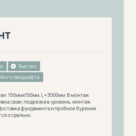
нт
о
Быстро
юбого ландшафта
аи: 150ммх150мм, L=3000мм. В монтаж
ивка сваи, подрезка в уровень, монтаж
Доставка фундамента и пробное бурение
ся отдельно.