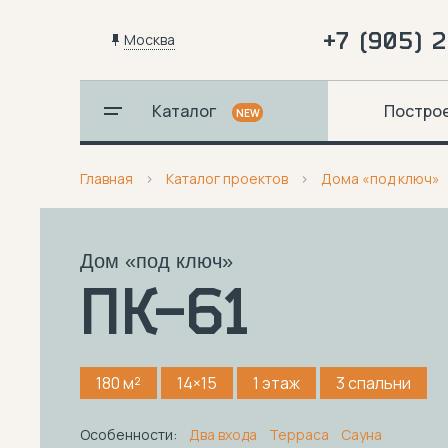
+7 (905) 
Москва
Каталог
Постро
NEW
Главная
Каталог проектов
Дома «под ключ»
Дом «под ключ»
ПК-61
180 м²
14×15
1 этаж
3 спальни
Особенности:
Два входа
Терраса
Сауна