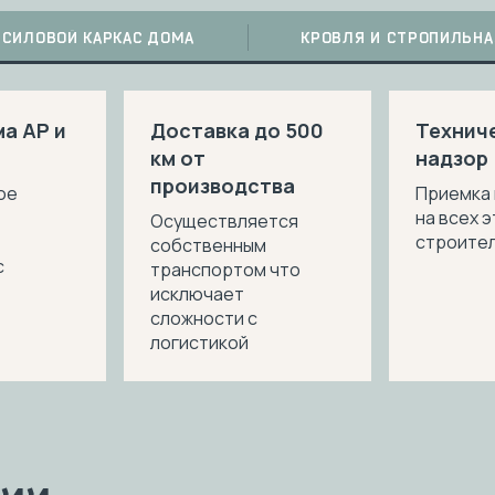
СИЛОВОЙ КАРКАС ДОМА
КРОВЛЯ И СТРОПИЛЬНА
а АР и
Доставка до 500
Технич
км от
надзор
производства
ое
Приемка
на всех 
Осуществляется
строите
собственным
с
транспортом что
исключает
сложности с
логистикой