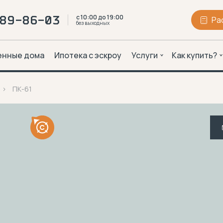
с 10:00 до 19:00
289-86-03
Ра
без выходных
енные дома
Ипотека с эскроу
Услуги
Как купить?
ПК-61