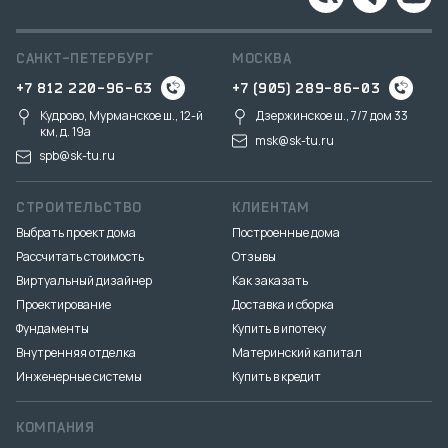
САНКТ-ПЕТЕРБУРГ
МОСКВА
+7 812 220-96-63
+7 (905) 289-86-03
Кудрово, Мурманское ш., 12-й
Дзержинское ш., 7/7 дом 33
км, д. 19a
msk@sk-tu.ru
spb@sk-tu.ru
СТРОИТЕЛЬСТВО
КЛИЕНТАМ
Выбрать проект дома
Построенные дома
Рассчитать стоимость
Отзывы
Виртуальный дизайнер
Как заказать
Проектирование
Доставка и сборка
Фундаменты
Купить в ипотеку
Внутренняя отделка
Материнский капитал
Инженерные системы
Купить в кредит
КОМПАНИЯ