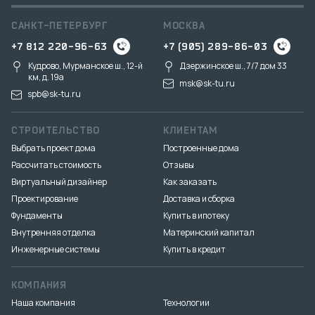
САНКТ-ПЕТЕРБУРГ
МОСКВА
+7 812 220-96-63
+7 (905) 289-86-03
Кудрово, Мурманское ш., 12-й
Дзержинское ш., 7/7 дом 33
км, д. 19a
msk@sk-tu.ru
spb@sk-tu.ru
СТРОИТЕЛЬСТВО
КЛИЕНТАМ
Выбрать проект дома
Построенные дома
Рассчитать стоимость
Отзывы
Виртуальный дизайнер
Как заказать
Проектирование
Доставка и сборка
Фундаменты
Купить в ипотеку
Внутренняя отделка
Материнский капитал
Инженерные системы
Купить в кредит
КОМПАНИЯ
Наша компания
Технологии