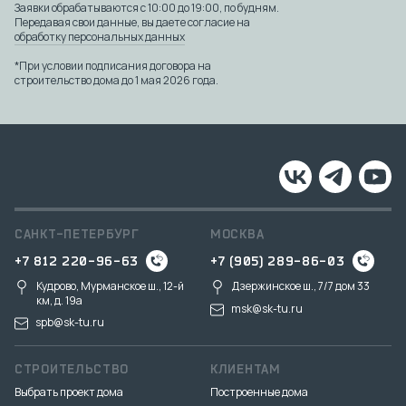
Заявки обрабатываются с 10:00 до 19:00, по будням.
Передавая свои данные, вы даете согласие на
обработку персональных данных
*При условии подписания договора на
строительство дома до 1 мая 2026 года.
САНКТ-ПЕТЕРБУРГ
МОСКВА
+7 812 220-96-63
+7 (905) 289-86-03
Кудрово, Мурманское ш., 12-й
Дзержинское ш., 7/7 дом 33
км, д. 19a
msk@sk-tu.ru
spb@sk-tu.ru
СТРОИТЕЛЬСТВО
КЛИЕНТАМ
Выбрать проект дома
Построенные дома