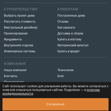
СТРОИТЕЛЬСТВО
КЛИЕНТАМ
Выбрать проект дома
Построенные дома
Рассчитать стоимость
Отзывы
Виртуальный дизайнер
Как заказать
Проектирование
Доставка и сборка
Фундаменты
Купить в ипотеку
Внутренняя отделка
Материнский капитал
Инженерные системы
Купить в кредит
КОМПАНИЯ
Наша компания
Технологии
Контакты
Блог
Производство
Сайт использует cookies для улучшения работы. Вы можете согласиться с
этим или отказаться пользоваться сайтом. Подробнее — в
политике
конфиденциальности
.
Разработка и продвижение
«Медиа Маяк»
© 2026. ООО «Тёплый угол» — все права защищены
Юридическая
Согласиться
информация