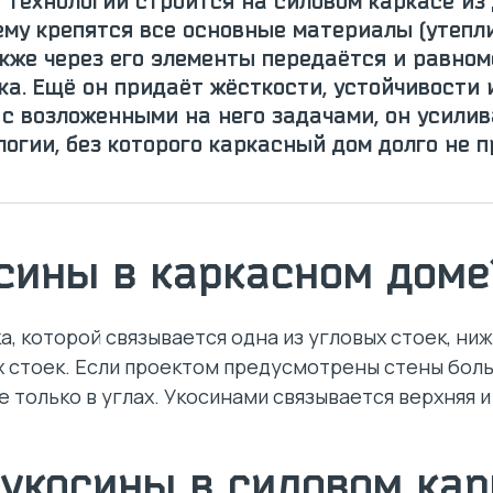
 технологии строится на силовом каркасе из 
нему крепятся все основные материалы (утепл
акже через его элементы передаётся и равно
а. Ещё он придаёт жёсткости, устойчивости 
 с возложенными на него задачами, он усилив
гии, без которого каркасный дом долго не п
осины в каркасном доме
, которой связывается одна из угловых стоек, ниж
стоек. Если проектом предусмотрены стены боль
только в углах. Укосинами связывается верхняя и 
укосины в силовом кар