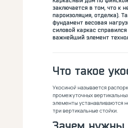
Каркасный дом по финской
заключается в том, что к 
пароизоляция, отделка). Т
фундамент весовая нагрузк
силовой каркас справился
важнейший элемент техноло
Что такое ук
Укосиной называется распорка
промежуточных вертикальных 
элементы устанавливаются не 
три вертикальные стойки.
Зачем нужны 