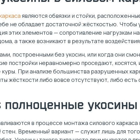
каркаса
являются обвязки и стойки, расположенные
себе не обладает достаточной жёсткостью. Чтобы 
ция этих элементов — сопротивление нагрузкам на
дома, а также возникают в результате воздействия
ами, построенными без укосин, или когда они см
ие постройки неравномерно проседают, косятся, и
куры. При анализе большинства разрушенных карк
ы жёсткости либо вовсе отсутствуют, либо есть 
 полноценные укосины
вливаются в процессе монтажа силового каркаса 
 стен. Временный вариант — служит лишь для того
абот. Укосины такого типа часто применяются в п