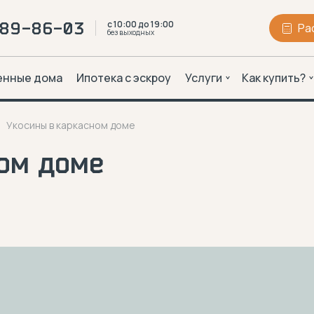
с 10:00 до 19:00
289-86-03
Ра
без выходных
енные дома
Ипотека с эскроу
Услуги
Как купить?
Укосины в каркасном доме
ом доме