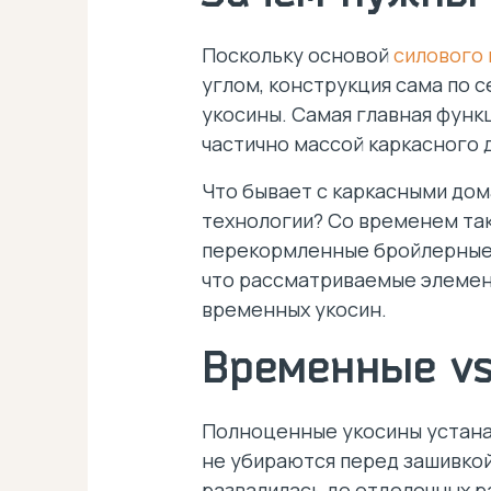
Поскольку основой
силового 
углом, конструкция сама по 
укосины. Самая главная функ
частично массой каркасного 
Что бывает с каркасными дом
технологии? Со временем так
перекормленные бройлерные 
что рассматриваемые элемент
временных укосин.
Временные vs
Полноценные укосины устана
не убираются перед зашивкой
развалилась до отделочных р