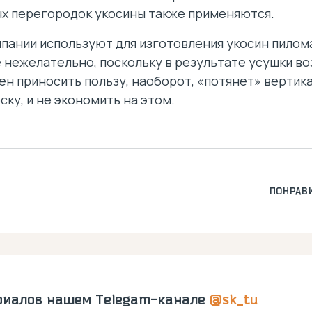
ых перегородок укосины также применяются.
пании используют для изготовления укосин пило
е нежелательно, поскольку в результате усушки в
ен приносить пользу, наоборот, «потянет» вертика
ку, и не экономить на этом.
ПОНРАВ
риалов нашем Telegam-канале
@sk_tu