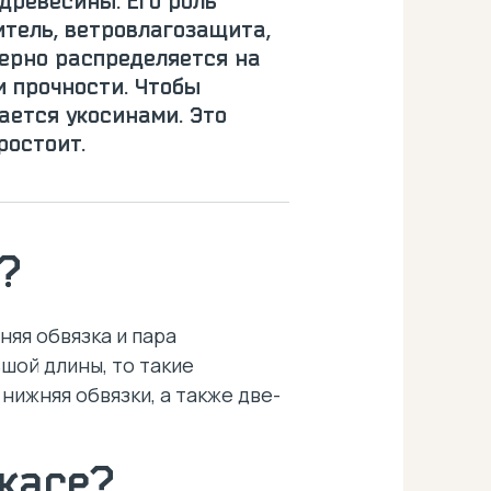
древесины. Его роль
итель, ветровлагозащита,
мерно распределяется на
и прочности. Чтобы
ается укосинами. Это
ростоит.
?
няя обвязка и пара
шой длины, то такие
нижняя обвязки, а также две-
касе?