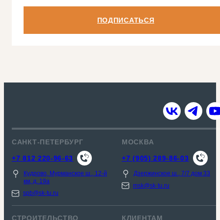
ПОДПИСАТЬСЯ
САНКТ-ПЕТЕРБУРГ
МОСКВА
+7 812 220-96-63
+7 (905) 289-86-03
Кудрово, Мурманское ш., 12-й
Дзержинское ш., 7/7 дом 33
км, д. 19a
msk@sk-tu.ru
spb@sk-tu.ru
СТРОИТЕЛЬСТВО
КЛИЕНТАМ