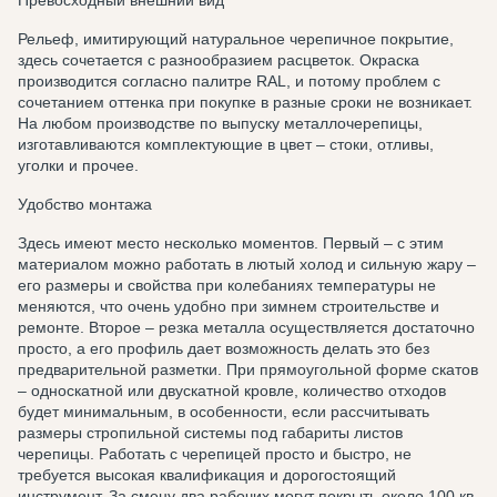
Превосходный внешний вид
Рельеф, имитирующий натуральное черепичное покрытие,
здесь сочетается с разнообразием расцветок. Окраска
производится согласно палитре RAL, и потому проблем с
сочетанием оттенка при покупке в разные сроки не возникает.
На любом производстве по выпуску металлочерепицы,
изготавливаются комплектующие в цвет – стоки, отливы,
уголки и прочее.
Удобство монтажа
Здесь имеют место несколько моментов. Первый – с этим
материалом можно работать в лютый холод и сильную жару –
его размеры и свойства при колебаниях температуры не
меняются, что очень удобно при зимнем строительстве и
ремонте. Второе – резка металла осуществляется достаточно
просто, а его профиль дает возможность делать это без
предварительной разметки. При прямоугольной форме скатов
– односкатной или двускатной кровле, количество отходов
будет минимальным, в особенности, если рассчитывать
размеры стропильной системы под габариты листов
черепицы. Работать с черепицей просто и быстро, не
требуется высокая квалификация и дорогостоящий
инструмент. За смену два рабочих могут покрыть около 100 кв.