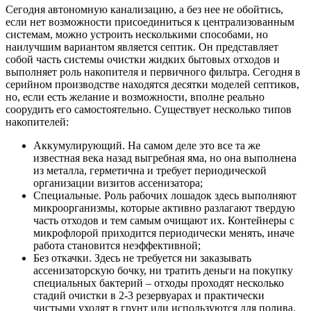
Сегодня автономную канализацию, а без нее не обойтись,
если нет возможности присоединиться к централизованным
системам, можно устроить несколькими способами, но
наилучшим вариантом является септик. Он представляет
собой часть системы очистки жидких бытовых отходов и
выполняет роль накопителя и первичного фильтра. Сегодня в
серийном производстве находятся десятки моделей септиков,
но, если есть желание и возможности, вполне реально
соорудить его самостоятельно. Существует несколько типов
накопителей:
Аккумулирующий. На самом деле это все та же
известная века назад выгребная яма, но она выполнена
из металла, герметична и требует периодической
организации визитов ассенизатора;
Специальные. Роль рабочих лошадок здесь выполняют
микроорганизмы, которые активно разлагают твердую
часть отходов и тем самым очищают их. Контейнеры с
микрофлорой приходится периодически менять, иначе
работа становится неэффективной;
Без откачки. Здесь не требуется ни заказывать
ассенизаторскую бочку, ни тратить деньги на покупку
специальных бактерий – отходы проходят несколько
стадий очистки в 2-3 резервуарах и практически
чистыми уходят в грунт или используются для полива.