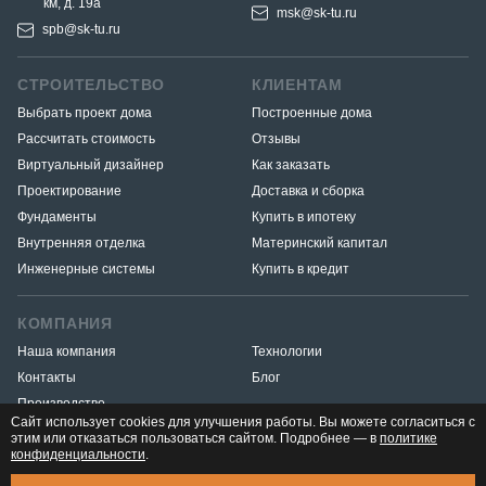
км, д. 19a
msk@sk-tu.ru
spb@sk-tu.ru
СТРОИТЕЛЬСТВО
КЛИЕНТАМ
Выбрать проект дома
Построенные дома
Рассчитать стоимость
Отзывы
Виртуальный дизайнер
Как заказать
Проектирование
Доставка и сборка
Фундаменты
Купить в ипотеку
Внутренняя отделка
Материнский капитал
Инженерные системы
Купить в кредит
КОМПАНИЯ
Наша компания
Технологии
Контакты
Блог
Производство
Сайт использует cookies для улучшения работы. Вы можете согласиться с
этим или отказаться пользоваться сайтом. Подробнее — в
политике
конфиденциальности
.
Разработка и продвижение
«Медиа Маяк»