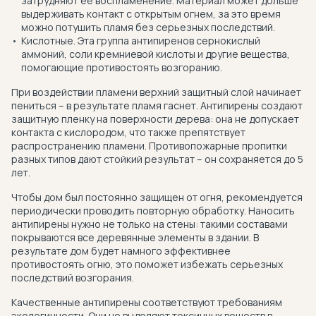
затрудняют ее воспламенение. Материал может дольше
выдерживать контакт с открытым огнем, за это время
можно потушить пламя без серьезных последствий.
Кислотные. Эта группа антипиренов сернокислый
аммоний, соли кремниевой кислоты и другие вещества,
помогающие противостоять возгоранию.
При воздействии пламени верхний защитный слой начинает
пениться – в результате пламя гаснет. Антипирены создают
защитную пленку на поверхности дерева: она не допускает
контакта с кислородом, что также препятствует
распространению пламени. Противопожарные пропитки
разных типов дают стойкий результат – он сохраняется до 5
лет.
Чтобы дом был постоянно защищен от огня, рекомендуется
периодически проводить повторную обработку. Наносить
антипирены нужно не только на стены: такими составами
покрываются все деревянные элементы в здании. В
результате дом будет намного эффективнее
противостоять огню, это поможет избежать серьезных
последствий возгорания.
Качественные антипирены соответствуют требованиям
экологичности. Они не выделяют токсичных веществ в