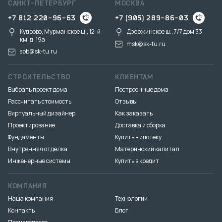
САНКТ-ПЕТЕРБУРГ
МОСКВА
+7 812 220-96-63
+7 (905) 289-86-03
Кудрово, Мурманское ш., 12-й
Дзержинское ш., 7/7 дом 33
км, д. 19a
msk@sk-tu.ru
spb@sk-tu.ru
СТРОИТЕЛЬСТВО
КЛИЕНТАМ
Выбрать проект дома
Построенные дома
Рассчитать стоимость
Отзывы
Виртуальный дизайнер
Как заказать
Проектирование
Доставка и сборка
Фундаменты
Купить в ипотеку
Внутренняя отделка
Материнский капитал
Инженерные системы
Купить в кредит
КОМПАНИЯ
Наша компания
Технологии
Контакты
Блог