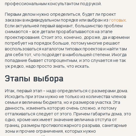
профессиональным консультантом под рукой.
Первым делом нужно определиться, будет ли проект
заказан в индивидуальном порядке или выбран из
готовых
.
Если актуальней первый вариант, большинство проблем
снимаются – все детали прорабатываются на этапе
проектирования. Стоит это, конечно, дороже, да и времени
потребует на порядок больше, потому многие решают
воспользоваться каталогом типовых проектов и найти там
для себя тот, что подойдет в наибольшей степени. Иногда
попадание бывает стопроцентным, и это случается не так
уж редко, надо просто знать, что искать.
Этапы выбора
Итак, первый этап – надо определиться с размерами дома.
Исходить при этом нужно не только из количества членов
семьи и величины бюджета, но и размеров участка. Эта
данность, изменить которую очень сложно, и потому
отталкиваться следует от этого. Причем габариты дома, это
одно, кроме них имеет значение величина отступа от
границ, размеры противопожарного разрыва, санитарные
зоны и прочие ограничения, которых нужно