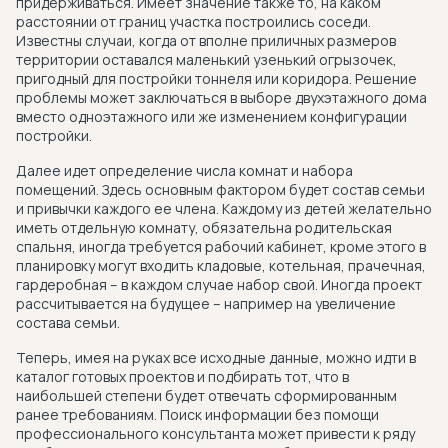
придерживаться. Имеет значение также то, на каком
расстоянии от границ участка построились соседи.
Известны случаи, когда от вполне приличных размеров
территории оставался маленький узенький огрызочек,
пригодный для постройки тоннеля или коридора. Решение
проблемы может заключаться в выборе двухэтажного дома
вместо одноэтажного или же изменением конфигурации
постройки.
Далее идет определение числа комнат и набора
помещений. Здесь основным фактором будет состав семьи
и привычки каждого ее члена. Каждому из детей желательно
иметь отдельную комнату, обязательна родительская
спальня, иногда требуется рабочий кабинет, кроме этого в
планировку могут входить кладовые, котельная, прачечная,
гардеробная – в каждом случае набор свой. Иногда проект
рассчитывается на будущее – например на увеличение
состава семьи.
Теперь, имея на руках все исходные данные, можно идти в
каталог готовых проектов и подбирать тот, что в
наибольшей степени будет отвечать сформированным
ранее требованиям. Поиск информации без помощи
профессионального консультанта может привести к ряду