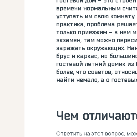
Гостевой дом – это строен
времени нормальным счита
уступать им свою комнату 
практика, проблема решает
только приезжим – в нем 
экзамен, там можно переси
заражать окружающих. Наи
брус и каркас, но больши
гостевой летний домик из 
более, что советов, отно
найти немало, а о гостев
Чем отличают
Ответить на этот вопрос, мож