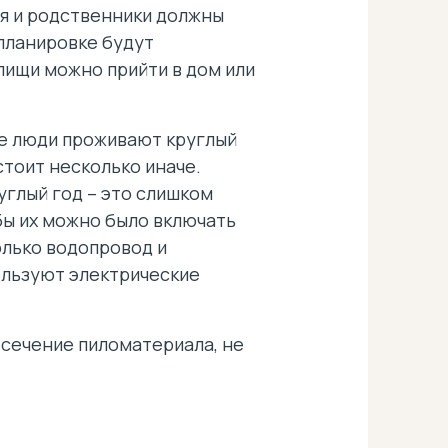
ья и родственники должны
 планировке будут
 пищи можно прийти в дом или
де люди проживают круглый
стоит несколько иначе.
углый год – это слишком
бы их можно было включать
олько водопровод и
ользуют электрические
 сечение пиломатериала, не