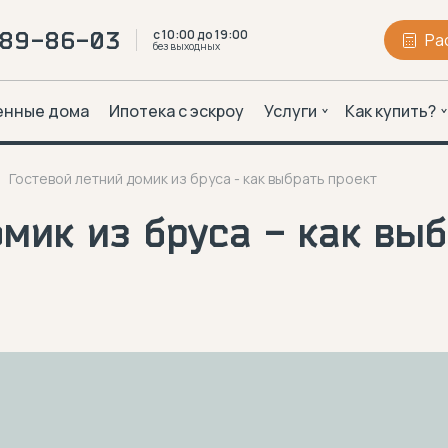
с 10:00 до 19:00
289-86-03
Ра
без выходных
енные дома
Ипотека с эскроу
Услуги
Как купить?
Гостевой летний домик из бруса - как выбрать проект
мик из бруса - как выб