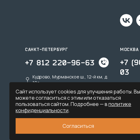
САНКТ-ПЕТЕРБУРГ
МОСКВА
+7 (
+7 812 220-96-63
03
Кудрово, Мурманское ш., 12-й км, д.
19a
Дзерж
Сайт использует cookies для улучшения работы. Вы
spb@sk-tu.ru
msk@s
можете согласиться с этим или отказаться
пользоваться сайтом. Подробнее — в
политике
конфиденциальности
.
Согласиться
© 2026. ООО «Тёплый угол» — все права защищены