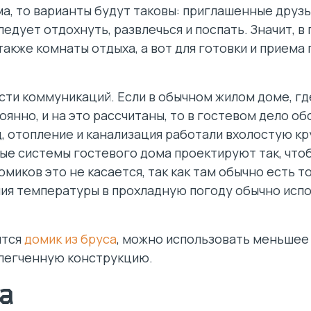
а, то варианты будут таковы: приглашенные друз
едует отдохнуть, развлечься и поспать. Значит, в
акже комнаты отдыха, а вот для готовки и приема
сти коммуникаций. Если в обычном жилом доме, г
янно, и на это рассчитаны, то в гостевом дело об
, отопление и канализация работали вхолостую кр
ые системы гостевого дома проектируют так, что
миков это не касается, так как там обычно есть т
ния температуры в прохладную погоду обычно исп
ится
домик из бруса
, можно использовать меньшее
легченную конструкцию.
а