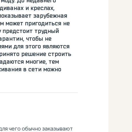
 моду. До недавнего
диванах и креслах,
 показывает зарубежная
ом может пригодиться не
у предстоит трудный
арантин, чтобы не
ями для этого являются
принято решение строить
задаются многие, тем
живания в сети можно
 для чего обычно заказывают