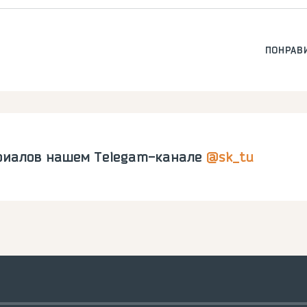
ПОНРАВ
риалов нашем Telegam-канале
@sk_tu