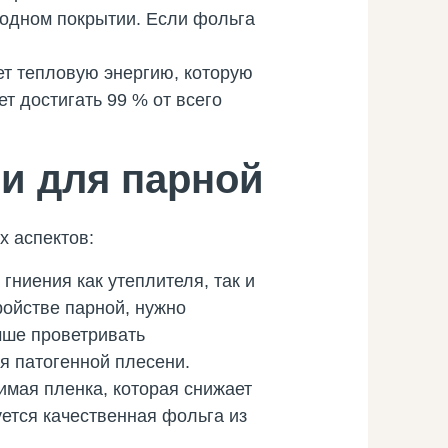
лодном покрытии. Если фольга
т тепловую энергию, которую
т достигать 99 % от всего
и для парной
х аспектов:
 гниения как утеплителя, так и
ройстве парной, нужно
чше проветривать
я патогенной плесени.
имая пленка, которая снижает
уется качественная фольга из