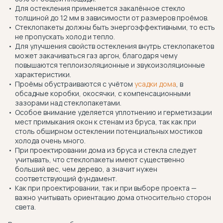
Для остекления применяется закалённое стекло
толщиной до 12 мм в зависимости от размеров проёмов.
Стеклопакеты должны быть энергоэффективными, то есть
не пропускать холод и тепло.
Для улучшения свойств остекления внутрь стеклопакетов
может закачиваться газ аргон, благодаря чему
повышаются теплоизоляционные и звукоизоляционные
характеристики.
Проёмы обустраиваются с учётом
усадки дома
, в
обсадные коробки, окосячки, с компенсационными
зазорами над стеклопакетами.
Особое внимание уделяется уплотнению и герметизации
мест примыкания окон к стенам из бруса, так как при
столь обширном остеклении потенциальных мостиков
холода очень много.
При проектировании дома из бруса и стекла следует
учитывать, что стеклопакеты имеют существенно
больший вес, чем дерево, а значит нужен
соответствующий фундамент.
Как при проектировании, так и при выборе проекта —
важно учитывать ориентацию дома относительно сторон
света.