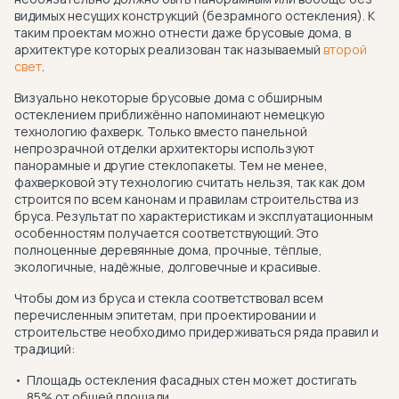
видимых несущих конструкций (безрамного остекления). К
таким проектам можно отнести даже брусовые дома, в
архитектуре которых реализован так называемый
второй
свет
.
Визуально некоторые брусовые дома с обширным
остеклением приближённо напоминают немецкую
технологию фахверк. Только вместо панельной
непрозрачной отделки архитекторы используют
панорамные и другие стеклопакеты. Тем не менее,
фахверковой эту технологию считать нельзя, так как дом
строится по всем канонам и правилам строительства из
бруса. Результат по характеристикам и эксплуатационным
особенностям получается соответствующий. Это
полноценные деревянные дома, прочные, тёплые,
экологичные, надёжные, долговечные и красивые.
Чтобы дом из бруса и стекла соответствовал всем
перечисленным эпитетам, при проектировании и
строительстве необходимо придерживаться ряда правил и
традиций:
Площадь остекления фасадных стен может достигать
85% от общей площади.