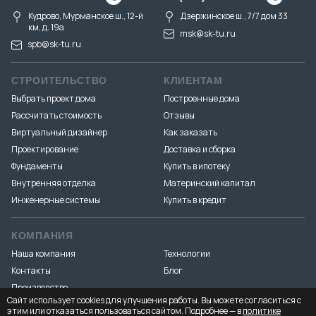
Кудрово, Мурманское ш., 12-й
Дзержинское ш., 7/7 дом 33
км, д. 19a
msk@sk-tu.ru
spb@sk-tu.ru
СТРОИТЕЛЬСТВО
КЛИЕНТАМ
Выбрать проект дома
Построенные дома
Рассчитать стоимость
Отзывы
Виртуальный дизайнер
Как заказать
Проектирование
Доставка и сборка
Фундаменты
Купить в ипотеку
Внутренняя отделка
Материнский капитал
Инженерные системы
Купить в кредит
КОМПАНИЯ
Наша компания
Технологии
Контакты
Блог
Производство
Сайт использует cookies для улучшения работы. Вы можете согласиться с
этим или отказаться пользоваться сайтом. Подробнее — в
политике