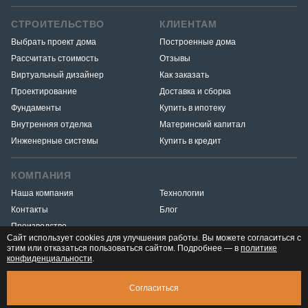
СТРОИТЕЛЬСТВО
КЛИЕНТАМ
Выбрать проект дома
Построенные дома
Рассчитать стоимость
Отзывы
Виртуальный дизайнер
Как заказать
Проектирование
Доставка и сборка
Фундаменты
Купить в ипотеку
Внутренняя отделка
Материнский капитал
Инженерные системы
Купить в кредит
КОМПАНИЯ
Наша компания
Технологии
Контакты
Блог
Производство
Сайт использует cookies для улучшения работы. Вы можете согласиться с
этим или отказаться пользоваться сайтом. Подробнее — в
политике
конфиденциальности
.
Разработка и продвижение
«Медиа Маяк»
© 2026. ООО «Тёплый угол» — все права защищены
Юридическая
Согласиться
информация