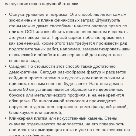
следующих видов наружной отделки:
Оштукатуривание и покраска. Это способ является самым
экономичным в плане финансовых затрат. Штукатурить
стены можно двумя способами: нанести раствор прямо по
плитам ОСП или же обшить фасад пенопластом и сделать
это уже поверх него. Первый вариант обычно применяют
как временный, кроме этого там требуется произвести ряд
подготовительных работ, например, загерметизировать швы
шпаклевкой и обработать их серпянкой для аккуратного
внешнего вида;
Сайдинг. По стоимости этот способ также достаточно
демократичен. Сегодня разнообразие фактур и расцветок
сайдинга просто огромно и сделать дом оригинальным и
привлекательным внешне, будет легко. На стены дома с
шагом 50 см устанавливается обрешетка из деревянных
брусков или металлического профиля, и на нее крепится
облицовка. По аналогичной технологии производится
наружная отделка стен каркасного дома фасадной доской,
блок-хаусом или вагонкой;
Клинкерная плитка или искусственный камень. Стены
сначала отделываются пенопластом, на его поверхность
настилается армирующая стека и уже на нее наклеиваются
элементы облицовки;