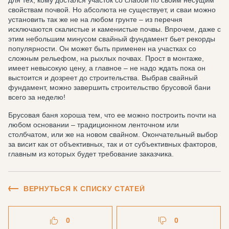
для тех, кому достался участок со слабой по своим несущим
свойствам почвой. Но абсолюта не существует, и сваи можно
установить так же не на любом грунте – из перечня
исключаются скалистые и каменистые почвы. Впрочем, даже с
этим небольшим минусом свайный фундамент бьет рекорды
популярности. Он может быть применен на участках со
сложным рельефом, на рыхлых почвах. Прост в монтаже,
имеет невысокую цену, а главное – не надо ждать пока он
выстоится и дозреет до строительства. Выбрав свайный
фундамент, можно завершить строительство брусовой бани
всего за неделю!
Брусовая баня хороша тем, что ее можно построить почти на
любом основании – традиционном ленточном или
столбчатом, или же на новом свайном. Окончательный выбор
за висит как от объективных, так и от субъективных факторов,
главным из которых будет требование заказчика.
ВЕРНУТЬСЯ К СПИСКУ СТАТЕЙ
0
0