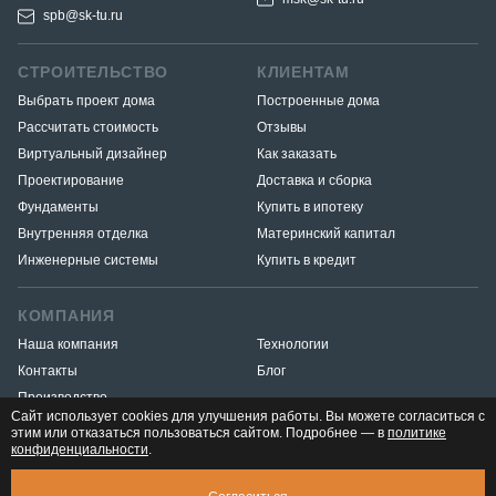
spb@sk-tu.ru
СТРОИТЕЛЬСТВО
КЛИЕНТАМ
Выбрать проект дома
Построенные дома
Рассчитать стоимость
Отзывы
Виртуальный дизайнер
Как заказать
Проектирование
Доставка и сборка
Фундаменты
Купить в ипотеку
Внутренняя отделка
Материнский капитал
Инженерные системы
Купить в кредит
КОМПАНИЯ
Наша компания
Технологии
Контакты
Блог
Производство
Сайт использует cookies для улучшения работы. Вы можете согласиться с
этим или отказаться пользоваться сайтом. Подробнее — в
политике
конфиденциальности
.
Разработка и продвижение
«Медиа Маяк»
© 2026. ООО «Тёплый угол» — все права защищены
Юридическая